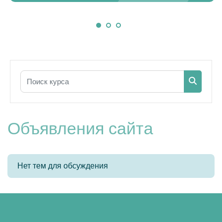
Поиск курса
Поиск к
Объявления сайта
Нет тем для обсуждения